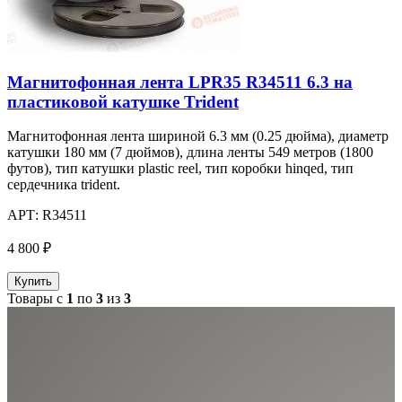
Магнитофонная лента LPR35 R34511 6.3 на
пластиковой катушке Trident
Магнитофонная лента шириной 6.3 мм (0.25 дюйма), диаметр
катушки 180 мм (7 дюймов), длина ленты 549 метров (1800
футов), тип катушки plastic reel, тип коробки hinqed, тип
сердечника trident.
АРТ:
R34511
4 800 ₽
Купить
Товары с
1
по
3
из
3