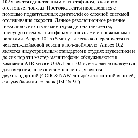
102 является единственным магнитофоном, в котором
отсутствует тон-вал. Протяжка ленты производится с
помощью подкатушечных двигателей со сложной системой
отслеживания скорости. Данное революционное решение
позволило снизить до минимума детонацию ленты,
присущую всем магнитофонам с тонвалами и прижимными
роликами. Ampex 102 за 5 минут и легко конверсируется из
четверть-дюймовой версии в пол-дюймовую. Ampex 102
является индустриальным стандартом в студиях звукозаписи и
до сих пор эти мастер-магнитофоны обслуживаются в
компании ATR-service USA. Наш 102-й, который используется
для сведения, перезаписи мастеринга, является
двухстандартной (CCIR & NAB) четырёх-скоростной версией,
с двумя блоками головок (1/4” & ½”).