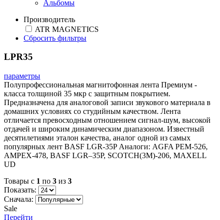
Альбомы
Производитель
ATR MAGNETICS
Сбросить фильтры
LPR35
параметры
Полупрофессиональная магнитофонная лента Премиум -
класса толщиной 35 мкр с защитным покрытием.
Предназначена для аналоговой записи звукового материала в
домашних условиях со студийным качеством. Лента
отличается превосходным отношением сигнал-шум, высокой
отдачей и широким динамическим диапазоном. Известный
десятилетиями эталон качества, аналог одной из самых
популярных лент BASF LGR-35P Аналоги: AGFA PEМ-526,
AMPEX-478, BASF LGR–35P, SCOTCH(3M)-206, MAXELL
UD
Товары с
1
по
3
из
3
Показать:
Сначала:
Sale
Перейти