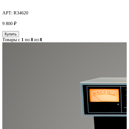
АРТ:
R34620
9 800 ₽
Купить
Товары с
1
по
8
из
8