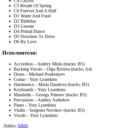
C4 Caryba
C5 Breath Of Spring
C6 Forever And A Half
D1 Water And Food
D2 Birthday
D3 Gnome
D4 Primal Dance
D5 Nowhere To Drive
D6 By Love
Исполнители:
Accordion – Andrey Misin (tracks: B5)
Backing Vocals – Olga Riviera (tracks: A4)
Drum – Michael Ponkratyev
Guitar – Yury Lyamkins
Harmonica – Maria Danilova (tracks: B5)
Keyboards – Yury Lyamkins
Mandolin – Georgy Palmov (tracks: B5)
Percussion – Andrey Atabekov
Piano – Yury Lyamkins
Violin – Sergeuei Novikov (tracks: B5)
Vocals – Yury Lyamkins
Лейбл:
MMS