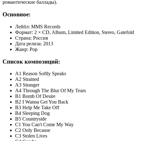
романтические баллады).
Основное:
Лейбл: MMS Records
Формат: 2 × CD, Album, Limited Edition, Stereo, Gatefold
Страна: Россия
Дата релиза: 2013
Жанр: Pop
Список композиций:
A1 Reason Softly Speaks
A2 Strained
A3 Stranger
A4 Through The Blur Of My Tears
B1 Bomb Of Desire
B2 I Wanna Get You Back
B3 Help Me Take Off
B4 Sleeping Dog
B5 Countryside
C1 You Can't Come My Way
C2 Only Because
C3 Stolen Lives