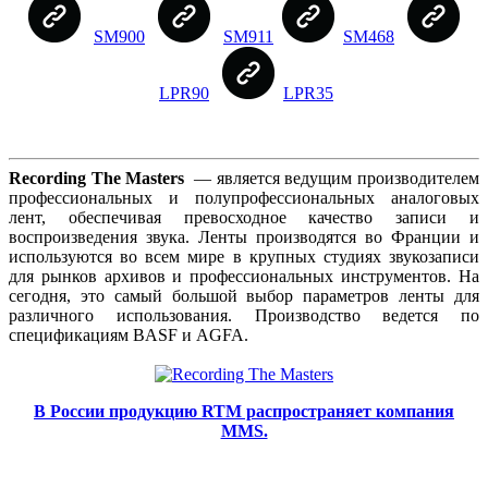
SM900
SM911
SM468
LPR90
LPR35
Recording The Masters
— является ведущим производителем
профессиональных и полупрофессиональных аналоговых
лент, обеспечивая превосходное качество записи и
воспроизведения звука. Ленты производятся во Франции и
используются во всем мире в крупных студиях звукозаписи
для рынков архивов и профессиональных инструментов. На
сегодня, это самый большой выбор параметров ленты для
различного использования. Производство ведется по
спецификациям BASF и AGFA.
В России продукцию RTM распространяет ко
мпания
MMS.