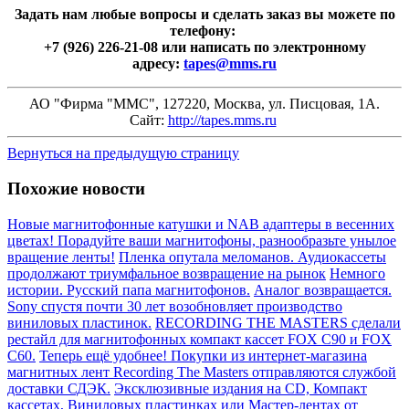
Задать нам любые вопросы и сделать заказ вы можете по
телефону:
+7 (926) 226-21-08 или написать по электронному
адресу:
tapes@mms.ru
АО "Фирма "ММС", 127220, Москва, ул. Писцовая, 1А.
Сайт:
http://tapes.mms.ru
Вернуться на предыдущую страницу
Похожие новости
Новые магнитофонные катушки и NAB адаптеры в весенних
цветах! Порадуйте ваши магнитофоны, разнообразьте унылое
вращение ленты!
Пленка опутала меломанов. Аудиокассеты
продолжают триумфальное возвращение на рынок
Немного
истории. Русский папа магнитофонов.
Аналог возвращается.
Sony спустя почти 30 лет возобновляет производство
виниловых пластинок.
RECORDING THE MASTERS сделали
рестайл для магнитофонных компакт кассет FOX C90 и FOX
C60.
Теперь ещё удобнее! Покупки из интернет-магазина
магнитных лент Recording The Masters отправляются службой
доставки СДЭК.
Эксклюзивные издания на CD, Компакт
кассетах, Виниловых пластинках или Mастер-лентах от