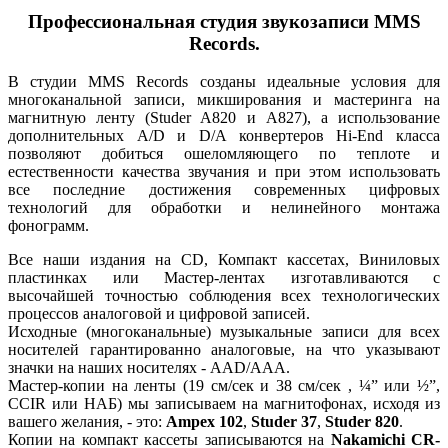
Профессиональная студия звукозаписи MMS
Records.
В студии MMS Records созданы идеальные условия для
многоканальной записи, микширования и мастеринга на
магнитную ленту (Studer A820 и А827), а использование
дополнительных A/D и D/A конвертеров Hi-End класса
позволяют добиться ошеломляющего по теплоте и
естественности качества звучания и при этом использовать
все последние достижения современных цифровых
технологий для обработки и нелинейного монтажа
фонограмм.
Все наши издания на CD, Компакт кассетах, Виниловых
пластинках или Mастер-лентах изготавливаются с
высочайшей точностью соблюдения всех технологических
процессов аналоговой и цифровой записей.
Исходные (многоканальные) музыкальные записи для всех
носителей гарантированно аналоговые, на что указывают
значки на наших носителях - AAD/AAA.
Мастер-копии на ленты (19 см/сек и 38 см/сек , ¼” или ½”,
CCIR или НАБ) мы записываем на магнитофонах, исходя из
вашего желания, - это:
Ampex 102
,
Studer 37
,
Studer 820
.
Копии на компакт кассеты записываются на
Nakamichi CR-